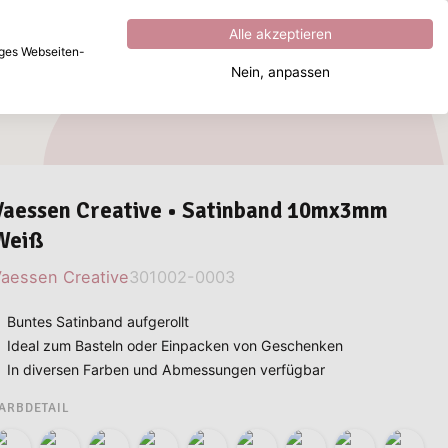
Hervorragend
4.8
von
5
Alle akzeptieren
iges Webseiten-
Nein, anpassen
Wonach suchen Sie?
Vaessen Creative • Satinband 10mx3mm
Weiß
aessen Creative
301002-0003
Buntes Satinband aufgerollt
Ideal zum Basteln oder Einpacken von Geschenken
In diversen Farben und Abmessungen verfügbar
ARBDETAIL