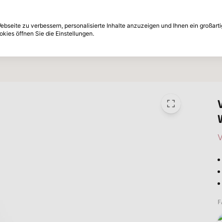
e nachträglich
30-Tage Rückgabefrist
bseite zu verbessern, personalisierte Inhalte anzuzeigen und Ihnen ein großart
kies öffnen Sie die Einstellungen.
Marken
Angebote
Inspiration
V
F