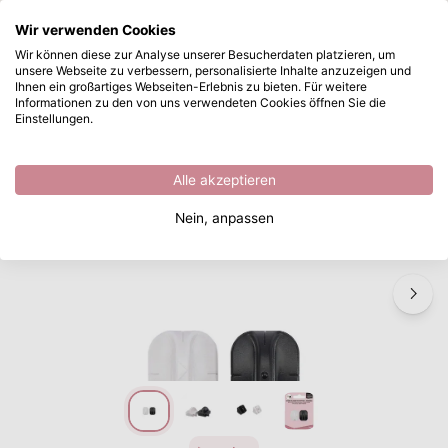
Wonach suchen Sie?
Wir verwenden Cookies
Zum Hauptinhalt springen
Wir können diese zur Analyse unserer Besucherdaten platzieren, um
unsere Webseite zu verbessern, personalisierte Inhalte anzuzeigen und
Vaessen Creative • Ersatzklingen Schneiden & Falzen 2St.
Sofort ab Lager lieferbar
Ihnen ein großartiges Webseiten-Erlebnis zu bieten. Für weitere
Informationen zu den von uns verwendeten Cookies öffnen Sie die
/
Vaessen Creative
/
Vaessen Creative • Ersatzklingen Schneiden & Falzen 2St.
Einstellungen.
Alle akzeptieren
Nein, anpassen