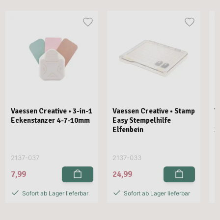
Vaessen Creative • 3-in-1
Vaessen Creative • Stamp
V
Eckenstanzer 4-7-10mm
Easy Stempelhilfe
E
Elfenbein
3
2137-037
2137-033
2
7,99
24,99
2
Sofort ab Lager lieferbar
Sofort ab Lager lieferbar