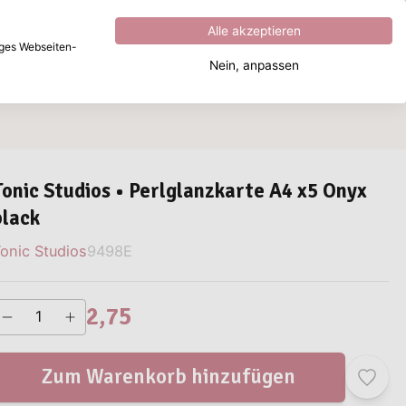
Hervorragend
4.8
von
5
Alle akzeptieren
iges Webseiten-
Nein, anpassen
Wonach suchen Sie?
Tonic Studios • Perlglanzkarte A4 x5 Onyx
black
onic Studios
9498E
2,75
Zum Warenkorb hinzufügen