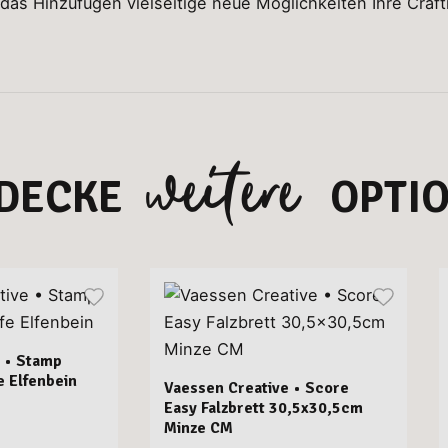
 das Hinzufügen vielseitige neue Möglichkeiten Ihre Craft
weitere
DECKE
OPTI
 • Stamp
e Elfenbein
Vaessen Creative • Score
Easy Falzbrett 30,5x30,5cm
Minze CM