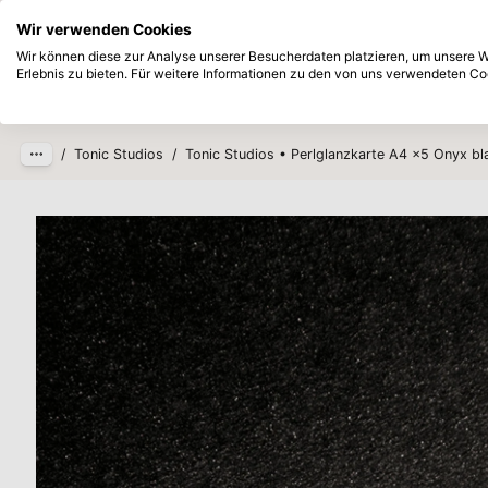
Sofort ab Lager lieferbar
Bezahlen Si
Wir verwenden Cookies
Zum Hauptinhalt springen
Wir können diese zur Analyse unserer Besucherdaten platzieren, um unsere We
Erlebnis zu bieten. Für weitere Informationen zu den von uns verwendeten Coo
Produkte
Neu
Zukünftig
/
Tonic Studios
/
Tonic Studios • Perlglanzkarte A4 x5 Onyx bl