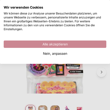
Wonach suchen Sie?
Wir verwenden Cookies
Zum Hauptinhalt springen
Wir können diese zur Analyse unserer Besucherdaten platzieren, um
unsere Webseite zu verbessern, personalisierte Inhalte anzuzeigen und
Studio Light • Art By Marlene Paper Elements Little Frames
Sofort ab Lager lieferbar
Ihnen ein großartiges Webseiten-Erlebnis zu bieten. Für weitere
Informationen zu den von uns verwendeten Cookies öffnen Sie die
/
Die Cuts
/
Studio Light • Art By Marlene Paper Elements Little Frames
Einstellungen.
Alle akzeptieren
Nein, anpassen