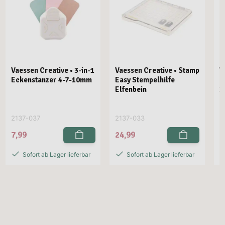
Vaessen Creative • 3-in-1
Vaessen Creative • Stamp
V
Eckenstanzer 4-7-10mm
Easy Stempelhilfe
E
Elfenbein
3
2137-037
2137-033
2
7,99
24,99
2
Sofort ab Lager lieferbar
Sofort ab Lager lieferbar