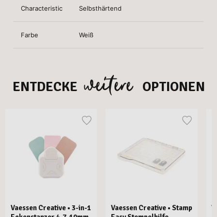
Characteristic
Selbsthärtend
Farbe
Weiß
weitere
ENTDECKE
OPTIONEN
Vaessen Creative • 3-in-1
Vaessen Creative • Stamp
V