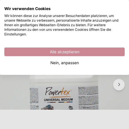
Wonach suchen Sie?
Wir verwenden Cookies
Zum Hauptinhalt springen
Wir können diese zur Analyse unserer Besucherdaten platzieren, um
unsere Webseite zu verbessern, personalisierte Inhalte anzuzeigen und
Powertex • White 5kg
Sofort ab Lager lieferbar
Ihnen ein großartiges Webseiten-Erlebnis zu bieten. Für weitere
Informationen zu den von uns verwendeten Cookies öffnen Sie die
/
Textilhärter
/
Powertex • White 5kg
Einstellungen.
Alle akzeptieren
Nein, anpassen