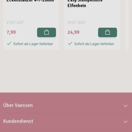
Eckenstanzer 4-7-10mm
Easy Stempelhilfe
E
Elfenbein
3
2137-037
2137-033
2
7,99
24,99
2
Sofort ab Lager lieferbar
Sofort ab Lager lieferbar
Über Vaessen
Kundendienst