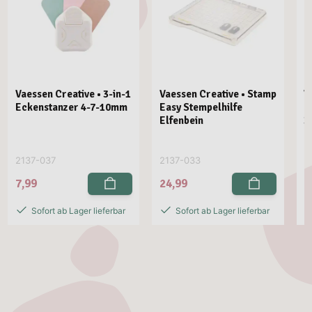
Vaessen Creative • 3-in-1
Vaessen Creative • Stamp
V
Eckenstanzer 4-7-10mm
Easy Stempelhilfe
E
Elfenbein
3
2137-037
2137-033
2
7,99
24,99
2
Sofort ab Lager lieferbar
Sofort ab Lager lieferbar