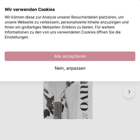
Wonach suchen Sie?
Wir verwenden Cookies
Zum Hauptinhalt springen
Wir können diese zur Analyse unserer Besucherdaten platzieren, um
unsere Webseite zu verbessern, personalisierte Inhalte anzuzeigen und
Nuvo • Media spatulas 2pcs
Sofort ab Lager lieferbar
Ihnen ein großartiges Webseiten-Erlebnis zu bieten. Für weitere
Informationen zu den von uns verwendeten Cookies öffnen Sie die
/
Nuvo by Tonic Studios
/
Nuvo • Media spatulas 2pcs
Einstellungen.
Alle akzeptieren
Nein, anpassen