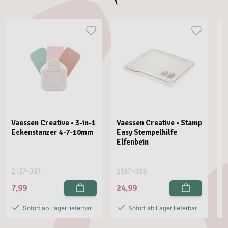
Vaessen Creative • 3-in-1
Vaessen Creative • Stamp
V
Eckenstanzer 4-7-10mm
Easy Stempelhilfe
E
Elfenbein
3
2137-037
2137-033
2
7,99
24,99
2
Sofort ab Lager lieferbar
Sofort ab Lager lieferbar