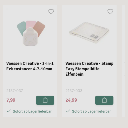
Vaessen Creative • 3-in-1
Vaessen Creative • Stamp
V
Eckenstanzer 4-7-10mm
Easy Stempelhilfe
E
Elfenbein
3
2137-037
2137-033
2
7,99
24,99
2
Sofort ab Lager lieferbar
Sofort ab Lager lieferbar