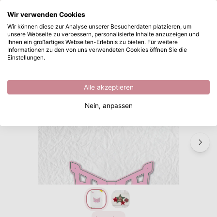
Wonach suchen Sie?
Wir verwenden Cookies
Zum Hauptinhalt springen
Wir können diese zur Analyse unserer Besucherdaten platzieren, um
unsere Webseite zu verbessern, personalisierte Inhalte anzuzeigen und
Nellie's Choice • Folding Die Weihnachten Kleine Stern
Sofort ab Lager lieferbar
Ihnen ein großartiges Webseiten-Erlebnis zu bieten. Für weitere
Informationen zu den von uns verwendeten Cookies öffnen Sie die
/
Faltstanzen
/
Nellie's Choice • Folding Die Weihnachten Kleine Stern
Einstellungen.
Alle akzeptieren
Nein, anpassen