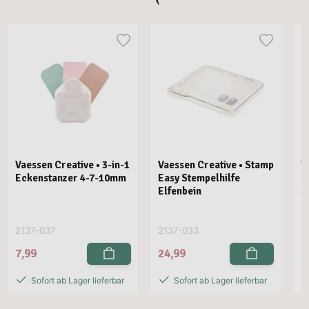
Vaessen Creative • 3-in-1
Vaessen Creative • Stamp
V
Eckenstanzer 4-7-10mm
Easy Stempelhilfe
E
Elfenbein
3
2137-037
2137-033
2
7,99
24,99
2
Sofort ab Lager lieferbar
Sofort ab Lager lieferbar