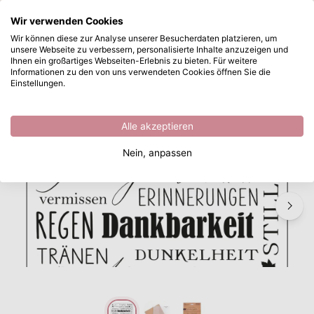
Wonach suchen Sie?
Wir verwenden Cookies
Zum Hauptinhalt springen
Wir können diese zur Analyse unserer Besucherdaten platzieren, um
unsere Webseite zu verbessern, personalisierte Inhalte anzuzeigen und
Mundart Stempel • Prägeschablone Deutsche Text "Trost"
Sofort ab Lager lieferbar
Ihnen ein großartiges Webseiten-Erlebnis zu bieten. Für weitere
Informationen zu den von uns verwendeten Cookies öffnen Sie die
/
Prägefolder
/
Mundart Stempel • Prägeschablone Deutsche Text "Trost"
Einstellungen.
Alle akzeptieren
Nein, anpassen