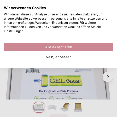
Wonach suchen Sie?
Wir verwenden Cookies
Zum Hauptinhalt springen
Wir können diese zur Analyse unserer Besucherdaten platzieren, um
unsere Webseite zu verbessern, personalisierte Inhalte anzuzeigen und
Gel Press • Gel Druckplatte 5x7'' 6 Pack
Sofort ab Lager lieferbar
Ihnen ein großartiges Webseiten-Erlebnis zu bieten. Für weitere
Informationen zu den von uns verwendeten Cookies öffnen Sie die
/
Gel Press
/
Gel Press • Gel Druckplatte 5x7'' 6 Pack
Einstellungen.
Alle akzeptieren
Nein, anpassen