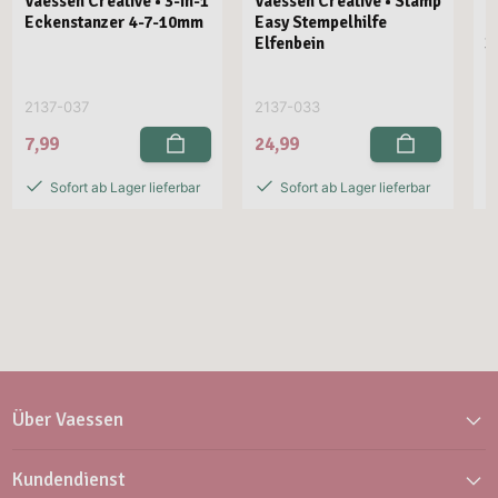
Vaessen Creative • 3-in-1
Vaessen Creative • Stamp
V
Eckenstanzer 4-7-10mm
Easy Stempelhilfe
E
Elfenbein
3
2137-037
2137-033
2
7,99
24,99
2
Sofort ab Lager lieferbar
Sofort ab Lager lieferbar
Über Vaessen
Kundendienst