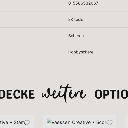
015586532067
EK tools
Scheren
Hobbyschere
weitere
DECKE
OPTI