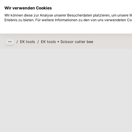
Sofort ab Lager lieferbar
Bezahlen Si
Wir verwenden Cookies
Zum Hauptinhalt springen
Wir können diese zur Analyse unserer Besucherdaten platzieren, um unsere We
Erlebnis zu bieten. Für weitere Informationen zu den von uns verwendeten Coo
Produkte
Neu
Zukünftig
/
EK tools
/
EK tools • Scissor cutter bee