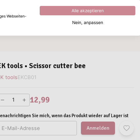
Hervorragend
4.8
von
5
Alle akzeptieren
iges Webseiten-
Nein, anpassen
Wonach suchen Sie?
EK tools • Scissor cutter bee
K tools
EKCB01
12,99
enachrichtigen Sie mich, wenn das Produkt wieder auf Lager ist
Anmelden