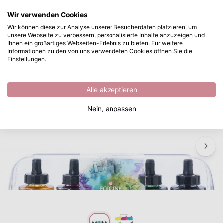
Wonach suchen Sie?
Wir verwenden Cookies
Zum Hauptinhalt springen
Wir können diese zur Analyse unserer Besucherdaten platzieren, um
unsere Webseite zu verbessern, personalisierte Inhalte anzuzeigen und
Ecoline • Flüssige Wasserfarbe Set Primär 5x30ml
Sofort ab Lager lieferbar
Ihnen ein großartiges Webseiten-Erlebnis zu bieten. Für weitere
Informationen zu den von uns verwendeten Cookies öffnen Sie die
/
Aquarellfarbe
/
Ecoline • Flüssige Wasserfarbe Set Primär 5x30ml
Einstellungen.
Alle akzeptieren
Nein, anpassen