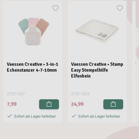
Vaessen Creative • 3-in-1
Vaessen Creative • Stamp
V
Eckenstanzer 4-7-10mm
Easy Stempelhilfe
E
Elfenbein
3
2137-037
2137-033
2
7,99
24,99
2
Sofort ab Lager lieferbar
Sofort ab Lager lieferbar