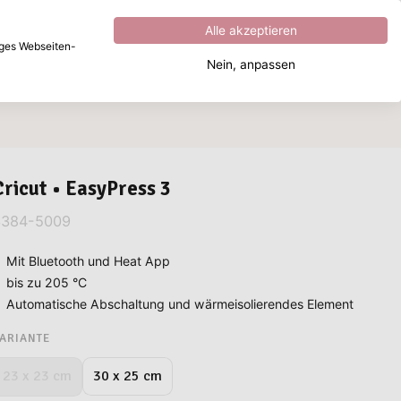
Hervorragend
4.8
von
5
Alle akzeptieren
iges Webseiten-
Nein, anpassen
Wonach suchen Sie?
Cricut • EasyPress 3
3384-5009
Mit Bluetooth und Heat App
bis zu 205 °C
Automatische Abschaltung und wärmeisolierendes Element
ARIANTE
30 x 25 cm
23 x 23 cm