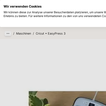
Sofort ab Lager lieferbar
Bezahlen Si
Wir verwenden Cookies
Zum Hauptinhalt springen
Wir können diese zur Analyse unserer Besucherdaten platzieren, um unsere We
Erlebnis zu bieten. Für weitere Informationen zu den von uns verwendeten Coo
Produkte
Neu
Zukünftig
/
Maschinen
/
Cricut • EasyPress 3