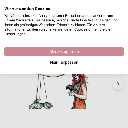
Wonach suchen Sie?
Wir verwenden Cookies
Zum Hauptinhalt springen
Wir können diese zur Analyse unserer Besucherdaten platzieren, um
unsere Webseite zu verbessern, personalisierte Inhalte anzuzeigen und
Carabelle Studio • Cling Stamp A6 Calavera
Sofort ab Lager lieferbar
Ihnen ein großartiges Webseiten-Erlebnis zu bieten. Für weitere
Informationen zu den von uns verwendeten Cookies öffnen Sie die
/
Gummistempel
/
Carabelle Studio • Cling Stamp A6 Calavera
Einstellungen.
Alle akzeptieren
Nein, anpassen