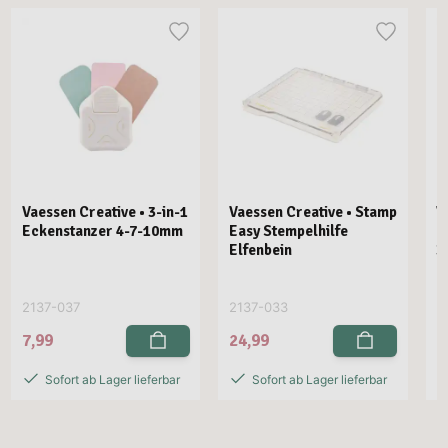
Vaessen Creative • 3-in-1
Vaessen Creative • Stamp
V
Eckenstanzer 4-7-10mm
Easy Stempelhilfe
E
Elfenbein
3
2137-037
2137-033
2
7,99
24,99
2
Sofort ab Lager lieferbar
Sofort ab Lager lieferbar