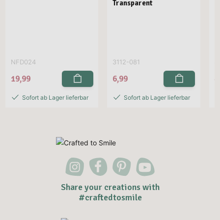
Transparent
NFD024
3112-081
S
19,99
6,99
4
Sofort ab Lager lieferbar
Sofort ab Lager lieferbar
Share your creations with
#craftedtosmile