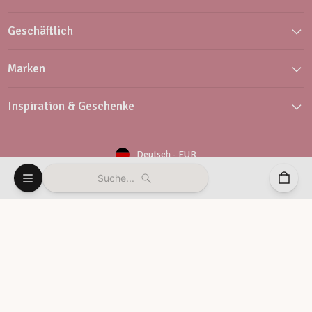
Geschäftlich
Marken
Inspiration & Geschenke
Deutsch
-
EUR
Suche...
Newsletter
Kundendienst
© Vaessen Creative 2026
Allgemeine Geschäftbedingungen
Datenschutz