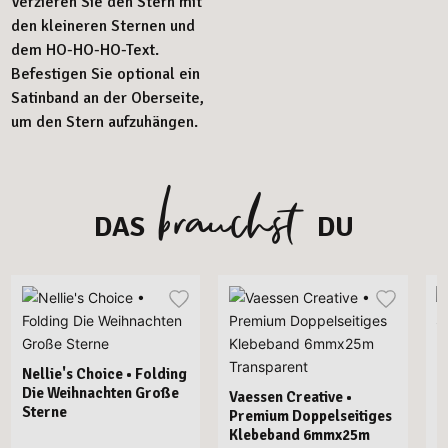
Verzieren Sie den Stern mit
den kleineren Sternen und
dem HO-HO-HO-Text.
Befestigen Sie optional ein
Satinband an der Oberseite,
um den Stern aufzuhängen.
brauchst
DAS
DU
N
D
Nellie's Choice • Folding
Die Weihnachten Große
Vaessen Creative •
Sterne
Premium Doppelseitiges
Klebeband 6mmx25m