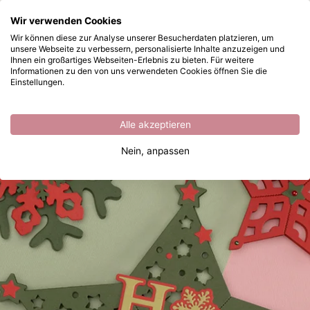
Wonach suchen Sie?
Wir verwenden Cookies
Zum Hauptinhalt springen
Wir können diese zur Analyse unserer Besucherdaten platzieren, um
unsere Webseite zu verbessern, personalisierte Inhalte anzuzeigen und
Faltstanzformen Weihnachtsstern Ornamente
Sofort ab Lager lieferbar
Ihnen ein großartiges Webseiten-Erlebnis zu bieten. Für weitere
Informationen zu den von uns verwendeten Cookies öffnen Sie die
Einstellungen.
Alle akzeptieren
Nein, anpassen