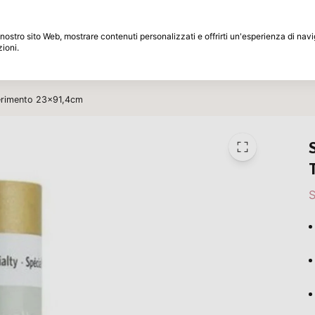
Periodo di restituzione di 30 giorni
 il nostro sito Web, mostrare contenuti personalizzati e offrirti un'esperienza di na
zioni.
Marche
Speciali
Ispirazione
sferimento 23x91,4cm
S