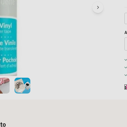
A
tto