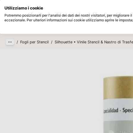
Disponibile da magazzino
Paga dopo
Utilizziamo i cookie
Passa al contenuto principale
Potremmo posizionarli per l'analisi dei dati dei nostri visitatori, per migliorare
eccezionale. Per ulteriori informazioni sui cookie utilizziamo aprire le imposta
Prodotti
Nuovo
In arrivo
/
Fogli per Stencil
/
Silhouette • Vinile Stencil & Nastro di Tra