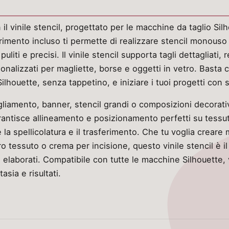
n il vinile stencil, progettato per le macchine da taglio Sil
rimento incluso ti permette di realizzare stencil monouso
puliti e precisi. Il vinile stencil supporta tagli dettagliat
onalizzati per magliette, borse e oggetti in vetro. Basta ca
lhouette, senza tappetino, e iniziare i tuoi progetti con si
gliamento, banner, stencil grandi o composizioni decorative
garantisce allineamento e posizionamento perfetti su tess
 la spellicolatura e il trasferimento. Che tu voglia creare m
ro tessuto o crema per incisione, questo vinile stencil è il 
ti elaborati. Compatibile con tutte le macchine Silhouette,
asia e risultati.