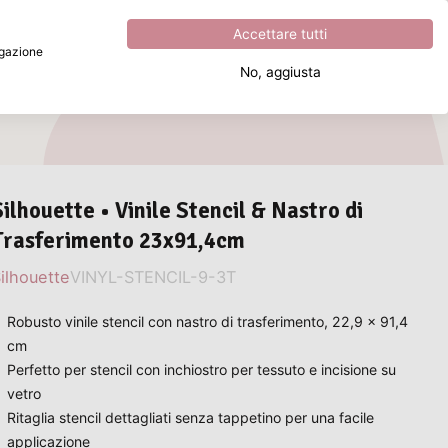
Eccezionale
4.8
su
5
Accettare tutti
vigazione
No, aggiusta
Cosa stai cercando?
Silhouette • Vinile Stencil & Nastro di
Trasferimento 23x91,4cm
ilhouette
VINYL-STENCIL-9-3T
Robusto vinile stencil con nastro di trasferimento, 22,9 x 91,4
cm
Perfetto per stencil con inchiostro per tessuto e incisione su
vetro
Ritaglia stencil dettagliati senza tappetino per una facile
applicazione