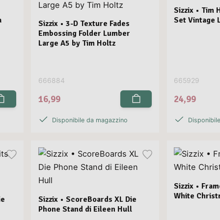
Sizzix • Tim 
a
Set Vintage 
Sizzix • 3-D Texture Fades
Embossing Folder Lumber
Large A5 by Tim Holtz
666884
665929
16,99
24,99
Disponibile da magazzino
Disponibil
Sizzix • Fram
White Christ
ie
Sizzix • ScoreBoards XL Die
Phone Stand di Eileen Hull