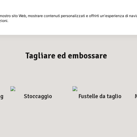
Periodo di restituzione di 30 giorni
 il nostro sito Web, mostrare contenuti personalizzati e offrirti un'esperienza di na
zioni.
Marche
Speciali
Ispirazione
Tagliare ed embossare
ng
Stoccaggio
Fustelle da taglio