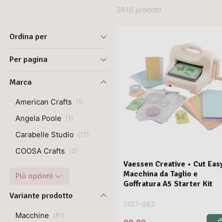
3910 prodotti
Ordina per
Per pagina
Marca
American Crafts
(
1
)
Angela Poole
(
1
)
Carabelle Studio
(
17
)
COOSA Crafts
(
2
)
Vaessen Creative • Cut Eas
Macchina da Taglio e
Più opzioni
Goffratura A5 Starter Kit
Variante prodotto
2137-082
Macchine
(
81
)