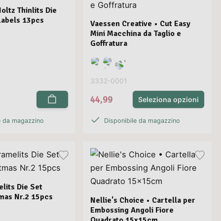
Holtz Thinlits Die
Labels 13pcs
Vaessen Creative • Cut Easy
Mini Macchina da Taglio e
Goffratura
3332-0001
44,99
Seleziona opzioni
e da magazzino
Disponibile da magazzino
elits Die Set
mas Nr.2 15pcs
Nellie's Choice • Cartella per
Embossing Angoli Fiore
Quadrato 15x15cm