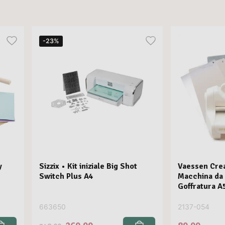
-23%
y
Sizzix • Kit iniziale Big Shot
Vaessen Crea
Switch Plus A4
Macchina da 
Goffratura A
663650
2137-054