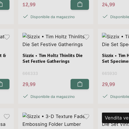
12,99
24,99
Disponibile da magazzino
Disponibil
at &
Sizzix • Tim Holtz Thinlits Die
Sizzix • Tim 
Set Festive Gatherings
Set Specime
666333
665930
29,99
29,99
Disponibile da magazzino
Disponibil
Vendita ve