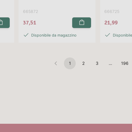
665872
666725
37,51
21,99
Disponibile da magazzino
Disponibil
1
2
3
…
196