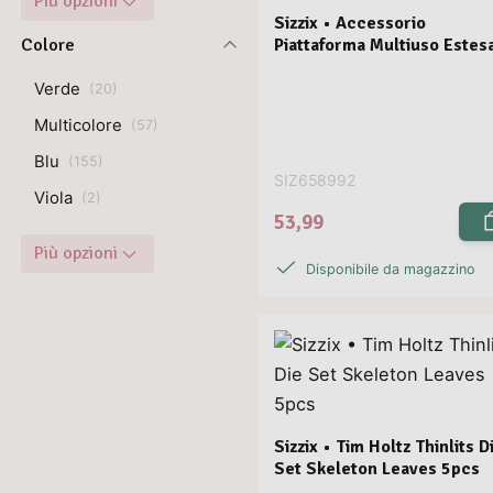
Più opzioni
Sizzix • Accessorio
Colore
Piattaforma Multiuso Estes
Verde
(
20
)
Multicolore
(
57
)
Blu
(
155
)
SIZ658992
Viola
(
2
)
53,99
Più opzioni
Disponibile da magazzino
Sizzix • Tim Holtz Thinlits D
Set Skeleton Leaves 5pcs