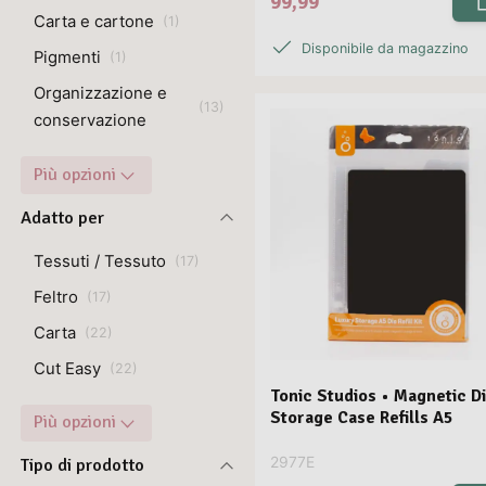
99,99
Carta e cartone
(
1
)
Disponibile da magazzino
Pigmenti
(
1
)
Organizzazione e
(
13
)
conservazione
Più opzioni
Adatto per
Tessuti / Tessuto
(
17
)
Feltro
(
17
)
Carta
(
22
)
Cut Easy
(
22
)
Tonic Studios • Magnetic D
Storage Case Refills A5
Più opzioni
2977E
Tipo di prodotto