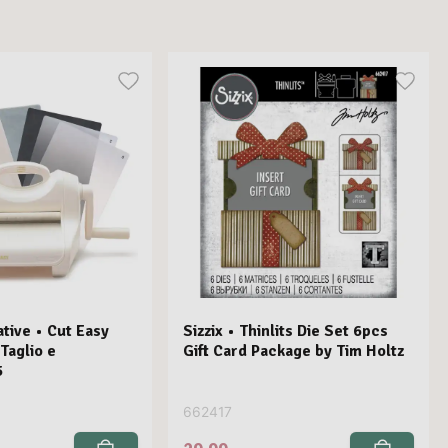
tive • Cut Easy
Sizzix • Thinlits Die Set 6pcs
Taglio e
Gift Card Package by Tim Holtz
5
662417