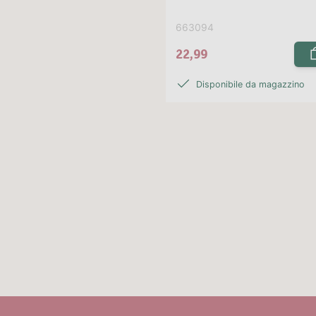
663094
22,99
Disponibile da magazzino