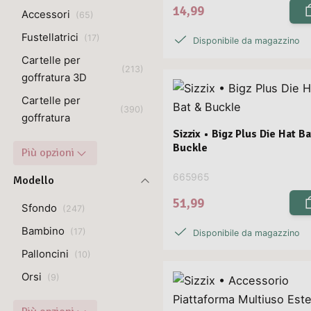
14,99
Accessori
(
65
)
Fustellatrici
(
17
)
Disponibile da magazzino
Cartelle per
(
213
)
goffratura 3D
Cartelle per
(
390
)
goffratura
Sizzix • Bigz Plus Die Hat B
Buckle
Più opzioni
665965
Modello
51,99
Sfondo
(
247
)
Bambino
(
17
)
Disponibile da magazzino
Palloncini
(
10
)
Orsi
(
9
)