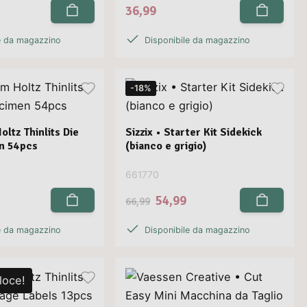
36,99
e da magazzino
Disponibile da magazzino
-18%
Holtz Thinlits Die
Sizzix • Starter Kit Sidekick
n 54pcs
(bianco e grigio)
661770
54,99
66,99
e da magazzino
Disponibile da magazzino
loce!