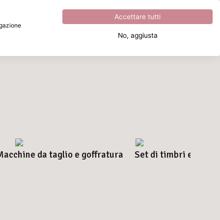
Eccezionale
4.8
su
5
Accettare tutti
vigazione
No, aggiusta
Cosa stai cercando?
Macchine da taglio e goffratura
Set di timbri e fustel