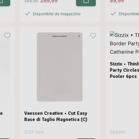
269,99
89,99
348,99
Disponibile da magazzino
Disponibil
Sizzix • Thin
Party Circle
Pooler 6pcs
ie
Vaessen Creative • Cut Easy
Base di Taglio Magnetica (C)
2137-066
666991