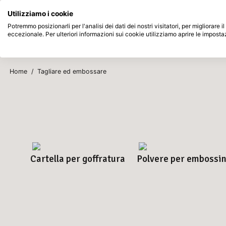
Disponibile da magazzino
Paga dopo
Utilizziamo i cookie
Passa al contenuto principale
Potremmo posizionarli per l'analisi dei dati dei nostri visitatori, per migliorare
eccezionale. Per ulteriori informazioni sui cookie utilizziamo aprire le imposta
Prodotti
Nuovo
In arrivo
Home
/
Tagliare ed embossare
Cartella per goffratura
Polvere per embossi