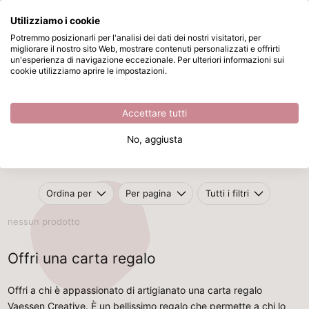
Utilizziamo i cookie
Passa al contenuto principale
Potremmo posizionarli per l'analisi dei dati dei nostri visitatori, per
migliorare il nostro sito Web, mostrare contenuti personalizzati e offrirti
Carta regalo
Disponibile da magazzino
un'esperienza di navigazione eccezionale. Per ulteriori informazioni sui
cookie utilizziamo aprire le impostazioni.
Home
/
Carta regalo
Carta regalo
Accettare tutti
Cerchi il regalo perfetto per chi ama realizzare progetti creativi?
No, aggiusta
Con la carta regalo Vaessen Creative accontenterai tutti gli
appassionati di artigianato.
Ordina per
Per pagina
Tutti i filtri
nessun prodotto
Offri una carta regalo
Offri a chi è appassionato di artigianato una carta regalo
Vaessen Creative. È un bellissimo regalo che permette a chi lo