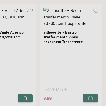
Vinile Adesivo
Silhouette • Nastro
 30,5x183cm
Trasferimento Vinile
23x305cm Trasparente
C
TRANS-TAPE-9
9,99