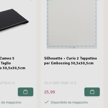
 Cameo 5
Silhouette • Curio 2 Tappetino
 Taglio
per Embossing 30,5x30,5cm
co 30,5x30,5cm
MTBLK-12
SILH-MAT-EMB-12-E
25,99
e da magazzino
Disponibile da magazzino