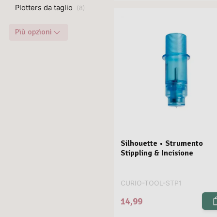
Plotters da taglio
(
8
)
Più opzioni
Silhouette • Strumento
Stippling & Incisione
CURIO-TOOL-STP1
14,99