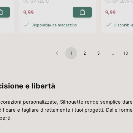
V9-GP-YEL-C
V9-GP-SLVR-
9,99
9,99
Disponibile da magazzino
Disponibil
1
2
3
…
10
cisione e libertà
decorazioni personalizzate, Silhouette rende semplice dare 
icare e tagliare direttamente i tuoi progetti. Dalle forme p
perti.