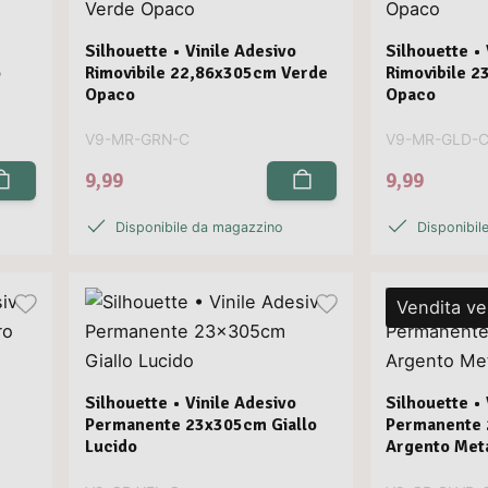
Silhouette • Vinile Adesivo
Silhouette • 
o
Rimovibile 22,86x305cm Verde
Rimovibile 
Opaco
Opaco
V9-MR-GRN-C
V9-MR-GLD-
9,99
9,99
Disponibile da magazzino
Disponibil
Vendita ve
Silhouette • Vinile Adesivo
Silhouette • 
Permanente 23x305cm Giallo
Permanente
Lucido
Argento Meta