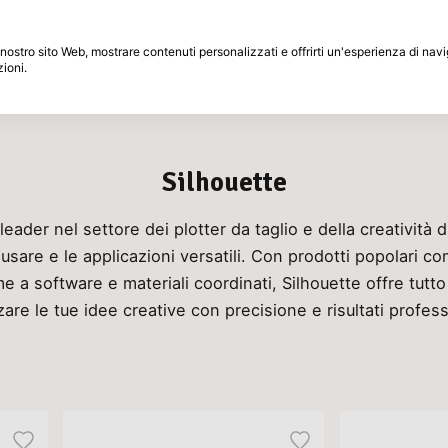
Periodo di restituzione di 30 giorni
 il nostro sito Web, mostrare contenuti personalizzati e offrirti un'esperienza di na
zioni.
Marche
Speciali
Ispirazione
Silhouette
eader nel settore dei plotter da taglio e della creatività d
 usare e le applicazioni versatili. Con prodotti popolari 
me a software e materiali coordinati, Silhouette offre tutto
zare le tue idee creative con precisione e risultati profess