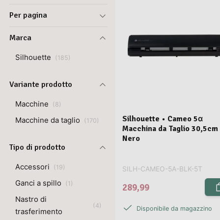
Per pagina
Marca
Silhouette
(
185
)
Variante prodotto
Macchine
(
8
)
Silhouette • Cameo 5α
Macchine da taglio
(
170
)
Macchina da Taglio 30,5cm
Nero
Tipo di prodotto
Accessori
(
19
)
SILH-CAMEO-5A-BLK-5T
Ganci a spillo
(
1
)
289,99
Nastro di
(
4
)
Disponibile da magazzino
trasferimento