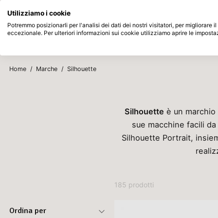
Disponibile da magazzino
Paga dopo
Utilizziamo i cookie
Passa al contenuto principale
Potremmo posizionarli per l'analisi dei dati dei nostri visitatori, per migliorare
eccezionale. Per ulteriori informazioni sui cookie utilizziamo aprire le imposta
Prodotti
Nuovo
In arrivo
Home
/
Marche
/
Silhouette
Silhouette
è un marchio l
sue macchine facili da
Silhouette Portrait, insie
realiz
185 prodotti
Ordina per