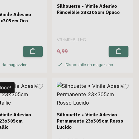
Silhouette • Vinile Adesivo
Rimovibile 23x305cm Opaco
Vinile Adesivo
23x305cm Oro
C
V9-MR-BLU-C
9,99
e da magazzino
Disponibile da magazzino
loce!
Vinile Adesivo
Silhouette • Vinile Adesivo
 23x305cm
Permanente 23x305cm Rosso
llic
Lucido