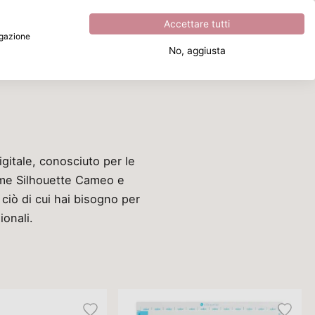
Eccezionale
4.8
su
5
Accettare tutti
vigazione
No, aggiusta
Cosa stai cercando?
igitale, conosciuto per le
come Silhouette Cameo e
 ciò di cui hai bisogno per
ionali.