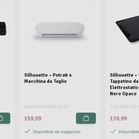
Silhouette • Potrait 4
Silhouette •
Macchina da Taglio
Tappetino da
Elettrostati
Nero Opaco
SILH-PORTRAIT-4-5T
CUT-MAT-ES-
159,99
139,99
Disponibile da magazzino
Disponibil