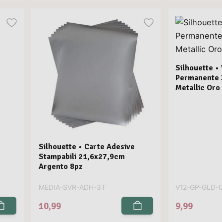
Silhouette • 
Permanente
Metallic Oro
Silhouette • Carte Adesive
Stampabili 21,6x27,9cm
Argento 8pz
MEDIA-SVR-ADH-3T
V12-GP-GLD-
10,99
9,99