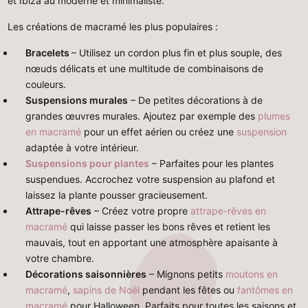
et Ibiza au moderne et minimaliste.
Les créations de macramé les plus populaires :
Bracelets
– Utilisez un cordon plus fin et plus souple, des
nœuds délicats et une multitude de combinaisons de
couleurs.
Suspensions murales
– De petites décorations à de
grandes œuvres murales. Ajoutez par exemple des
plumes
en macramé
pour un effet aérien ou créez une
suspension
adaptée à votre intérieur.
Suspensions pour plantes
– Parfaites pour les plantes
suspendues. Accrochez votre suspension au plafond et
laissez la plante pousser gracieusement.
Attrape-rêves
– Créez votre propre
attrape-rêves en
macramé
qui laisse passer les bons rêves et retient les
mauvais, tout en apportant une atmosphère apaisante à
votre chambre.
Décorations saisonnières
– Mignons petits
moutons en
macramé
,
sapins de Noël
pendant les fêtes ou
fantômes en
macramé
pour Halloween. Parfaits pour toutes les saisons et