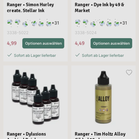
Ranger • Simon Hurley
Ranger • Dye Ink by 49 &
create. Stellar Ink
Market
+
31
+
31
3338-5022
3338-5024
4,99
4,49
Optionen auswählen
Optionen auswählen
Sofort ab Lager lieferbar
Sofort ab Lager lieferbar
Ranger • Dylusions
Ranger • Tim Holtz Alloy