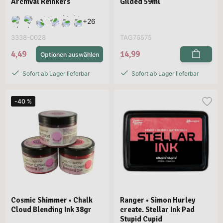
Archival Reinkers
Gilded 59ml
+
26
3338-0028
TAG76575
4,49
14,99
Optionen auswählen
Sofort ab Lager lieferbar
Sofort ab Lager lieferbar
-40 %
Cosmic Shimmer • Chalk
Ranger • Simon Hurley
Cloud Blending Ink 38gr
create. Stellar Ink Pad
Stupid Cupid