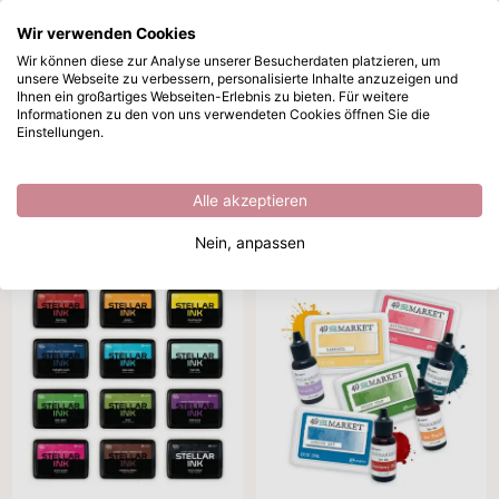
Wir verwenden Cookies
Zum Hauptinhalt springen
Wir können diese zur Analyse unserer Besucherdaten platzieren, um
unsere Webseite zu verbessern, personalisierte Inhalte anzuzeigen und
Nachfüller
Sofort ab Lager lieferbar
Ihnen ein großartiges Webseiten-Erlebnis zu bieten. Für weitere
Informationen zu den von uns verwendeten Cookies öffnen Sie die
/
Stempeltinten & Sprays
/
Nachfüller
Einstellungen.
Nachfüller
Alle akzeptieren
Enthält Stoffe
Marke
Ausführung
Tintentyp
Nein, anpassen
119 Produkte