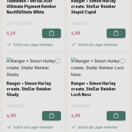
Tsukineko • VersaColor
Ranger • Simon Hurley
Ultimate Pigment Reinker
create. Stellar Reinker
Nachfülltinte White
Stupid Cupid
VCR-000-080
HUI90274
5,25
4,99
Sofort ab Lager lieferbar
Sofort ab Lager lieferbar
Ranger • Simon Hurley
Ranger • Simon Hurley
create. Stellar Reinker
create. Stellar Reinker
Shady
Loch Ness
HUI90212
HUI90083
4,99
4,99
Sofort ab Lager lieferbar
Sofort ab Lager lieferbar