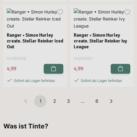
Ranger • Simon Hurley
Ranger • Simon Hurley
create. Stellar Reinker Iced
create. Stellar Reinker Ivy
Out
League
HUI90069
HUI90007
4,99
4,99
Sofort ab Lager lieferbar
Sofort ab Lager lieferbar
1
2
3
…
6
Was ist Tinte?