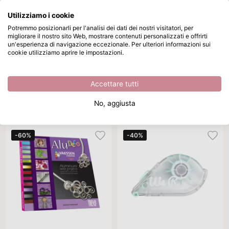
Utilizziamo i cookie
Passa al contenuto principale
Potremmo posizionarli per l'analisi dei dati dei nostri visitatori, per
migliorare il nostro sito Web, mostrare contenuti personalizzati e offrirti
Outlet
Disponibile da magazzino
un'esperienza di navigazione eccezionale. Per ulteriori informazioni sui
cookie utilizziamo aprire le impostazioni.
Home
/
Stanza per hobby
/
Outlet
Outlet
Accettare tutti
Marca
Colore
Ordina per
Per pagina
Tut
No, aggiusta
33 prodotti
-60%
-40%