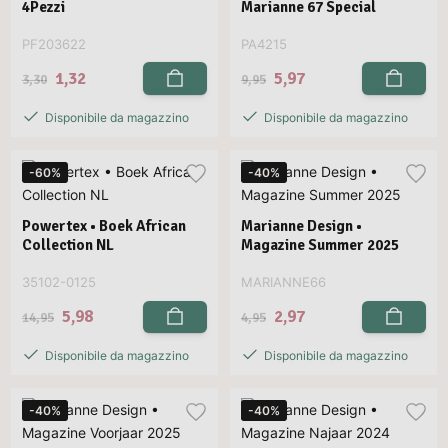
4Pezzi
Marianne 67 Special
PF203622
PA4215
1,32
5,97
3,30
9,95
Disponibile da magazzino
Disponibile da magazzino
-60%
-40%
Powertex • Boek African
Marianne Design •
Collection NL
Magazine Summer 2025
35102-0125
MARIANNE66
5,98
2,97
14,95
4,95
Disponibile da magazzino
Disponibile da magazzino
-40%
-40%