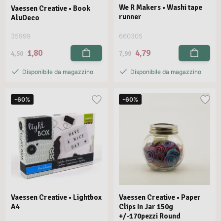
We R Makers • Washi tape
Vaessen Creative • Book
runner
AluDeco
35999
660305
1,80
4,79
4,50
7,99
Disponibile da magazzino
Disponibile da magazzino
-60%
-60%
Vaessen Creative • Lightbox
Vaessen Creative • Paper
A4
Clips In Jar 150g
+/-170pezzi Round