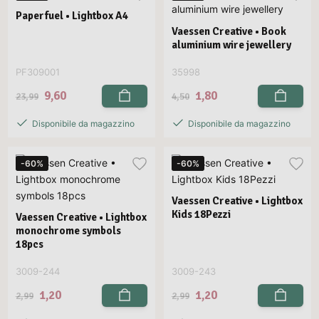
Paperfuel • Lightbox A4
Vaessen Creative • Book
aluminium wire jewellery
PF309001
35998
9,60
1,80
23,99
4,50
Disponibile da magazzino
Disponibile da magazzino
-60%
-60%
Vaessen Creative • Lightbox
Kids 18Pezzi
Vaessen Creative • Lightbox
monochrome symbols
18pcs
3009-244
3009-243
1,20
1,20
2,99
2,99