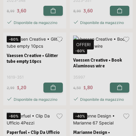
2023-348
2023-351
3,60
3,60
8,99
8,99
Disponibile da magazzino
Disponibile da magazzino
-60%
OFFER!
-60%
Vaessen Creative • Glitter
Vaessen Creative • Book
tube empty 10pcs
Aluminous wire
1619-351
35997
1,20
1,80
2,99
4,50
Disponibile da magazzino
Disponibile da magazzino
-60%
-40%
Paperfuel • Clip Da Ufficio
Marianne Design •