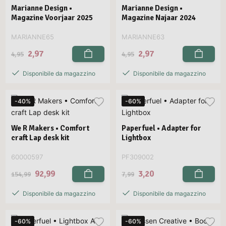
Marianne Design •
Marianne Design •
Magazine Voorjaar 2025
Magazine Najaar 2024
MARIANNE65
MARIANNE63
2,97
2,97
4,95
4,95
Disponibile da magazzino
Disponibile da magazzino
-40%
-60%
We R Makers • Comfort
Paperfuel • Adapter for
craft Lap desk kit
Lightbox
60000597
PF309002
92,99
3,20
154,99
7,99
Disponibile da magazzino
Disponibile da magazzino
-60%
-60%