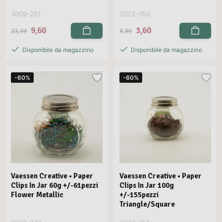
3009-201
2023-355
9,60
3,60
23,99
8,99
Disponibile da magazzino
Disponibile da magazzino
-60%
-60%
Vaessen Creative • Paper
Vaessen Creative • Paper
Clips In Jar 60g +/-61pezzi
Clips In Jar 100g
Flower Metallic
+/-155pezzi
Triangle/Square