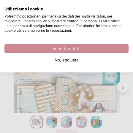
Cosa stai cercando?
Utilizziamo i cookie
Passa al contenuto principale
Potremmo posizionarli per l'analisi dei dati dei nostri visitatori, per
migliorare il nostro sito Web, mostrare contenuti personalizzati e offrirti
We R Makers • Alphabet punch board
Disponibile da magazzino
un'esperienza di navigazione eccezionale. Per ulteriori informazioni sui
cookie utilizziamo aprire le impostazioni.
/
We R Makers
/
We R Makers • Alphabet punch board
Accettare tutti
No, aggiusta