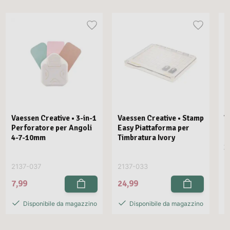
Vaessen Creative • 3-in-1
Vaessen Creative • Stamp
V
Perforatore per Angoli
Easy Piattaforma per
E
4-7-10mm
Timbratura Ivory
C
3
2137-037
2137-033
2
7,99
24,99
2
Disponibile da magazzino
Disponibile da magazzino