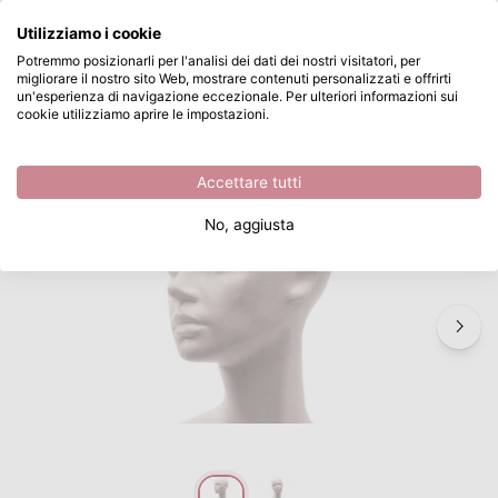
Cosa stai cercando?
Utilizziamo i cookie
Passa al contenuto principale
Potremmo posizionarli per l'analisi dei dati dei nostri visitatori, per
migliorare il nostro sito Web, mostrare contenuti personalizzati e offrirti
Vaessen Creative • Testa femminile di polistirolo con torso 51cm
Disponibile da magazzino
un'esperienza di navigazione eccezionale. Per ulteriori informazioni sui
cookie utilizziamo aprire le impostazioni.
/
Vaessen Creative
/
Vaessen Creative • Testa femminile di polistirolo con torso 51cm
Accettare tutti
No, aggiusta