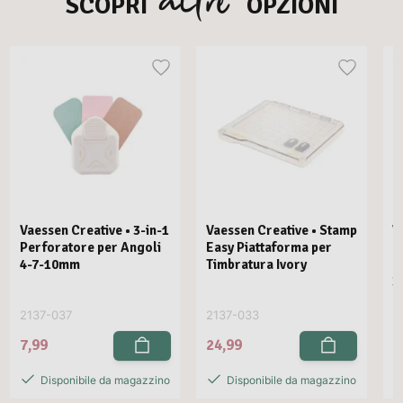
SCOPRI
OPZIONI
Vaessen Creative • 3-in-1
Vaessen Creative • Stamp
V
Perforatore per Angoli
Easy Piattaforma per
E
4-7-10mm
Timbratura Ivory
C
3
2137-037
2137-033
2
7,99
24,99
2
Disponibile da magazzino
Disponibile da magazzino