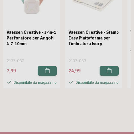
Vaessen Creative • 3-in-1
Vaessen Creative • Stamp
V
Perforatore per Angoli
Easy Piattaforma per
E
4-7-10mm
Timbratura Ivory
C
3
2137-037
2137-033
2
7,99
24,99
2
Disponibile da magazzino
Disponibile da magazzino