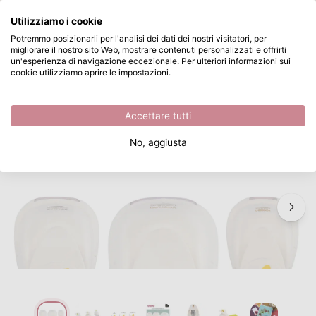
Cosa stai cercando?
Utilizziamo i cookie
Passa al contenuto principale
Potremmo posizionarli per l'analisi dei dati dei nostri visitatori, per
migliorare il nostro sito Web, mostrare contenuti personalizzati e offrirti
Vaessen Creative • Perforatore Set Foglie 3pz
Disponibile da magazzino
un'esperienza di navigazione eccezionale. Per ulteriori informazioni sui
cookie utilizziamo aprire le impostazioni.
/
Vaessen Creative
/
Vaessen Creative • Perforatore Set Foglie 3pz
Accettare tutti
No, aggiusta