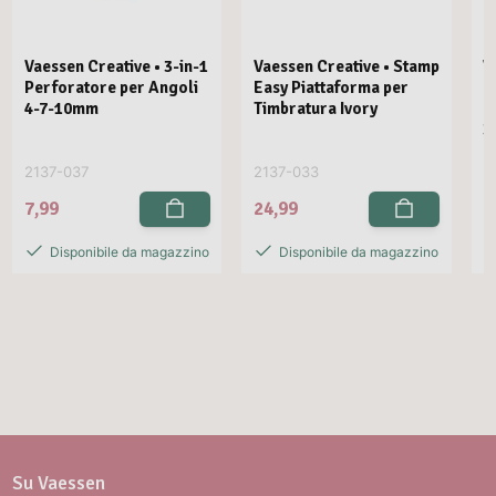
Vaessen Creative • 3-in-1
Vaessen Creative • Stamp
V
Perforatore per Angoli
Easy Piattaforma per
E
4-7-10mm
Timbratura Ivory
C
3
2137-037
2137-033
2
7,99
24,99
2
Disponibile da magazzino
Disponibile da magazzino
Su Vaessen