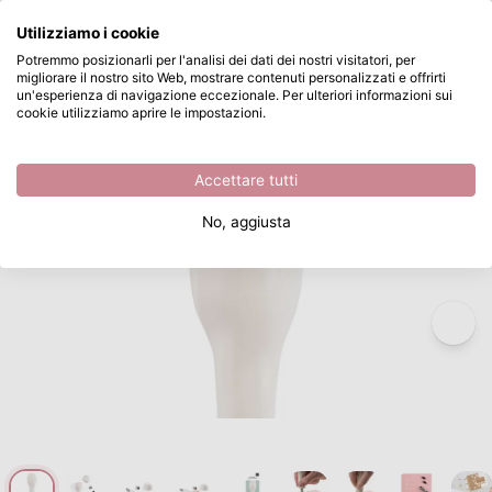
Cosa stai cercando?
Utilizziamo i cookie
Passa al contenuto principale
Potremmo posizionarli per l'analisi dei dati dei nostri visitatori, per
migliorare il nostro sito Web, mostrare contenuti personalizzati e offrirti
Vaessen Creative • Perforatore a Vite con 3 Punte
Disponibile da magazzino
un'esperienza di navigazione eccezionale. Per ulteriori informazioni sui
cookie utilizziamo aprire le impostazioni.
/
Vaessen Creative
/
Vaessen Creative • Perforatore a Vite con 3 Punte
Accettare tutti
No, aggiusta