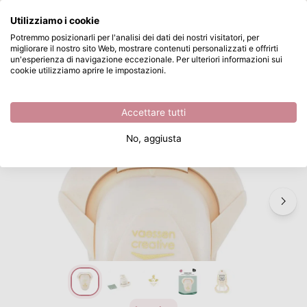
Cosa stai cercando?
Utilizziamo i cookie
Passa al contenuto principale
Potremmo posizionarli per l'analisi dei dati dei nostri visitatori, per
migliorare il nostro sito Web, mostrare contenuti personalizzati e offrirti
Vaessen Creative • Perforatore per Angoli Agrifoglio 23x19,9mm
Disponibile da magazzino
un'esperienza di navigazione eccezionale. Per ulteriori informazioni sui
cookie utilizziamo aprire le impostazioni.
/
Natale
/
Vaessen Creative • Perforatore per Angoli Agrifoglio 23x19,9mm
Accettare tutti
No, aggiusta