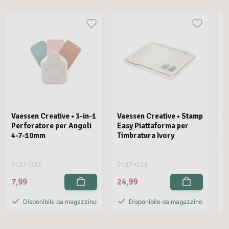
Vaessen Creative • 3-in-1
Vaessen Creative • Stamp
V
Perforatore per Angoli
Easy Piattaforma per
E
4-7-10mm
Timbratura Ivory
C
3
2137-037
2137-033
2
7,99
24,99
2
Disponibile da magazzino
Disponibile da magazzino