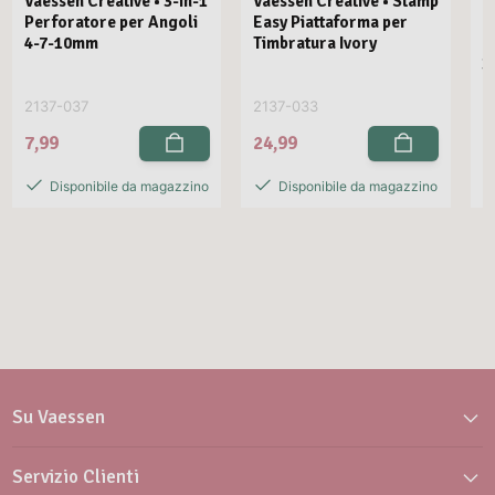
Vaessen Creative • 3-in-1
Vaessen Creative • Stamp
V
Perforatore per Angoli
Easy Piattaforma per
E
4-7-10mm
Timbratura Ivory
C
3
2137-037
2137-033
2
7,99
24,99
2
Disponibile da magazzino
Disponibile da magazzino
Su Vaessen
Servizio Clienti