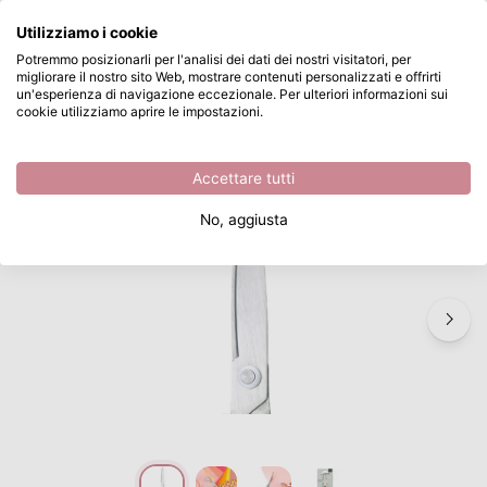
Cosa stai cercando?
Utilizziamo i cookie
Passa al contenuto principale
Potremmo posizionarli per l'analisi dei dati dei nostri visitatori, per
migliorare il nostro sito Web, mostrare contenuti personalizzati e offrirti
Vaessen Creative • Left-Handed Hobby Scissors
Disponibile da magazzino
un'esperienza di navigazione eccezionale. Per ulteriori informazioni sui
cookie utilizziamo aprire le impostazioni.
/
Vaessen Creative
/
Vaessen Creative • Left-Handed Hobby Scissors
Accettare tutti
No, aggiusta