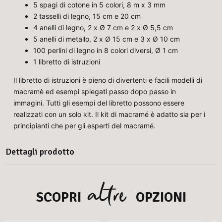
5 spagi di cotone in 5 colori, 8 m x 3 mm
2 tasselli di legno, 15 cm e 20 cm
4 anelli di legno, 2 x Ø 7 cm e 2 x Ø 5,5 cm
5 anelli di metallo, 2 x Ø 15 cm e 3 x Ø 10 cm
100 perlini di legno in 8 colori diversi, Ø 1 cm
1 libretto di istruzioni
Il libretto di istruzioni è pieno di divertenti e facili modelli di
macramè ed esempi spiegati passo dopo passo in
immagini. Tutti gli esempi del libretto possono essere
realizzati con un solo kit. Il kit di macramé è adatto sia per i
principianti che per gli esperti del macramé.
Dettagli prodotto
altre
SCOPRI
OPZIONI