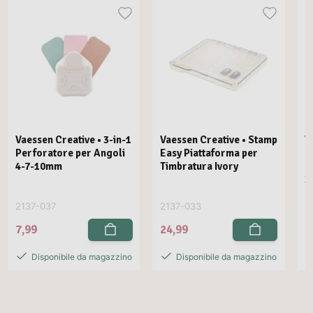
Vaessen Creative • 3-in-1
Vaessen Creative • Stamp
V
Perforatore per Angoli
Easy Piattaforma per
E
4-7-10mm
Timbratura Ivory
C
3
2137-037
2137-033
2
7,99
24,99
2
Disponibile da magazzino
Disponibile da magazzino