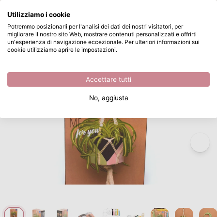
Cosa stai cercando?
Utilizziamo i cookie
Passa al contenuto principale
Potremmo posizionarli per l'analisi dei dati dei nostri visitatori, per
migliorare il nostro sito Web, mostrare contenuti personalizzati e offrirti
Vaessen Creative • Kit di Macramè
Disponibile da magazzino
un'esperienza di navigazione eccezionale. Per ulteriori informazioni sui
cookie utilizziamo aprire le impostazioni.
/
Filo per macramè
/
Vaessen Creative • Kit di Macramè
Accettare tutti
No, aggiusta