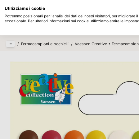
Disponibile da magazzino
Paga dopo
Utilizziamo i cookie
Passa al contenuto principale
Potremmo posizionarli per l'analisi dei dati dei nostri visitatori, per migliorare
eccezionale. Per ulteriori informazioni sui cookie utilizziamo aprire le imposta
Prodotti
Nuovo
In arrivo
/
Fermacampioni e occhielli
/
Vaessen Creative • Fermacampion