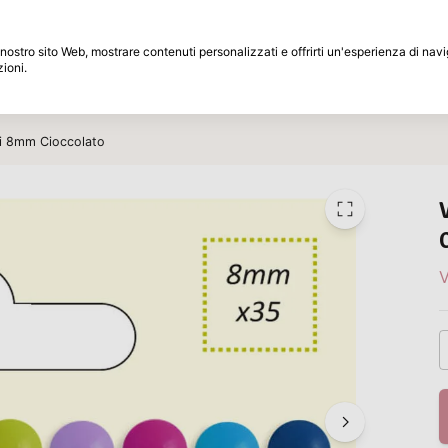
Periodo di restituzione di 30 giorni
 il nostro sito Web, mostrare contenuti personalizzati e offrirti un'esperienza di na
zioni.
Marche
Speciali
Ispirazione
i 8mm Cioccolato
V