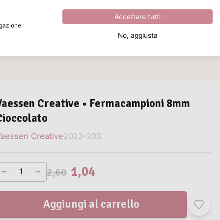
Eccezionale
4.8
su
5
Accettare tutti
vigazione
No, aggiusta
Cosa stai cercando?
Vaessen Creative • Fermacampioni 8mm
Cioccolato
aessen Creative
2023-203
1,04
2,60
Aggiungi al carrello