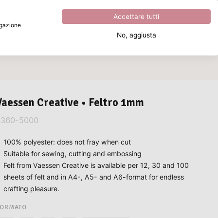
Eccezionale
4.8
su
5
Accettare tutti
vigazione
No, aggiusta
Cosa stai cercando?
Vaessen Creative • Feltro 1mm
3360-5000
100% polyester: does not fray when cut
Suitable for sewing, cutting and embossing
Felt from Vaessen Creative is available per 12, 30 and 100
sheets of felt and in A4-, A5- and A6-format for endless
crafting pleasure.
FORMATO