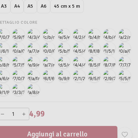
45 cm x 5 m
A3
A4
A5
A6
ETTAGLIO COLORE
4,99
Aggiungi al carrello