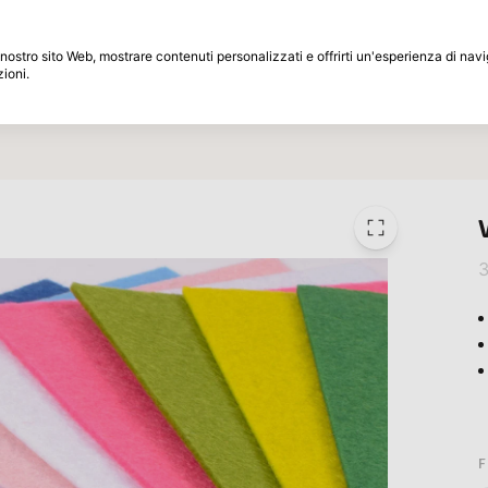
Periodo di restituzione di 30 giorni
 il nostro sito Web, mostrare contenuti personalizzati e offrirti un'esperienza di na
zioni.
Marche
Speciali
Ispirazione