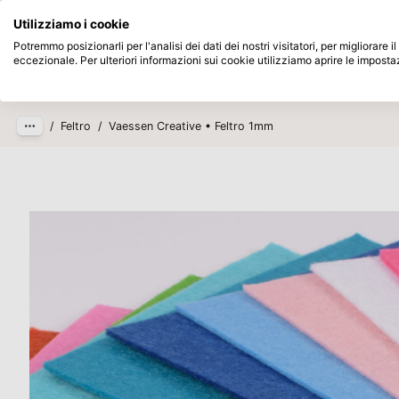
Disponibile da magazzino
Paga dopo
Utilizziamo i cookie
Passa al contenuto principale
Potremmo posizionarli per l'analisi dei dati dei nostri visitatori, per migliorare
eccezionale. Per ulteriori informazioni sui cookie utilizziamo aprire le imposta
Prodotti
Nuovo
In arrivo
/
Feltro
/
Vaessen Creative • Feltro 1mm