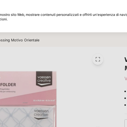
Periodo di restituzione di 30 giorni
 il nostro sito Web, mostrare contenuti personalizzati e offrirti un'esperienza di na
zioni.
Marche
Speciali
Ispirazione
ossing Motivo Orientale
V