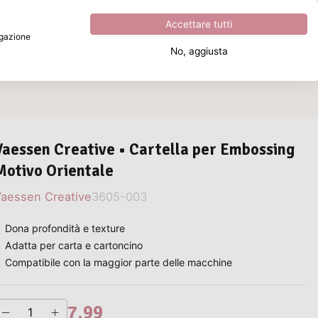
Eccezionale
4.8
su
5
Accettare tutti
vigazione
No, aggiusta
Cosa stai cercando?
Vaessen Creative • Cartella per Embossing
Motivo Orientale
aessen Creative
3605-003
Dona profondità e texture
Adatta per carta e cartoncino
Compatibile con la maggior parte delle macchine
7,99