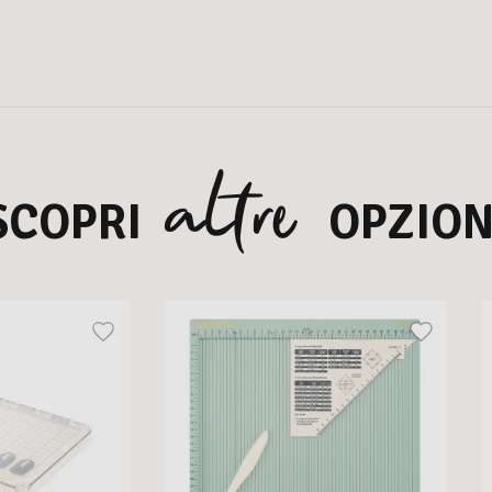
altre
SCOPRI
OPZION