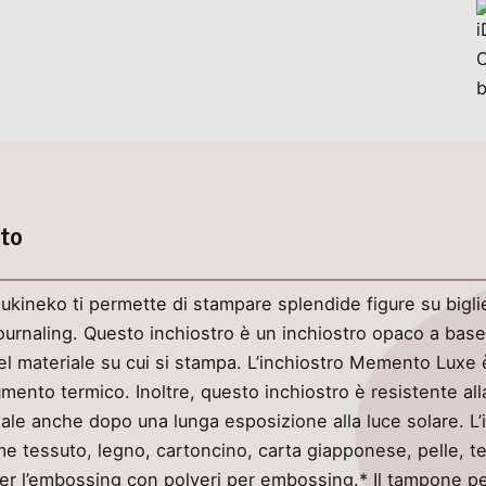
tto
ineko ti permette di stampare splendide figure su biglietti
ournaling. Questo inchiostro è un inchiostro opaco a base
el materiale su cui si stampa. L’inchiostro Memento Luxe è
mento termico. Inoltre, questo inchiostro è resistente alla
inale anche dopo una lunga esposizione alla luce solare. 
me tessuto, legno, cartoncino, carta giapponese, pelle, t
per l’embossing con polveri per embossing.* Il tampone 