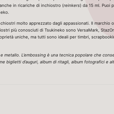
 anche in ricariche di inchiostro (
reinkers
) da 15 ml. Puoi p
neko.
chiostri molto apprezzato dagli appassionati. Il marchio o
nchiostri più conosciuti di Tsukineko sono VersaMark, StazO
roprietà uniche, ma tutti sono ideali per timbri, scrapbook
 e metallo. L’embossing è una tecnica popolare che consent
me biglietti d’auguri, album di ritagli, album fotografici e al