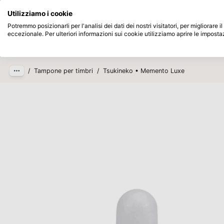
Disponibile da magazzino
Paga dopo
Utilizziamo i cookie
Passa al contenuto principale
Potremmo posizionarli per l'analisi dei dati dei nostri visitatori, per migliorare
eccezionale. Per ulteriori informazioni sui cookie utilizziamo aprire le imposta
Prodotti
Nuovo
In arrivo
/
Tampone per timbri
/
Tsukineko • Memento Luxe