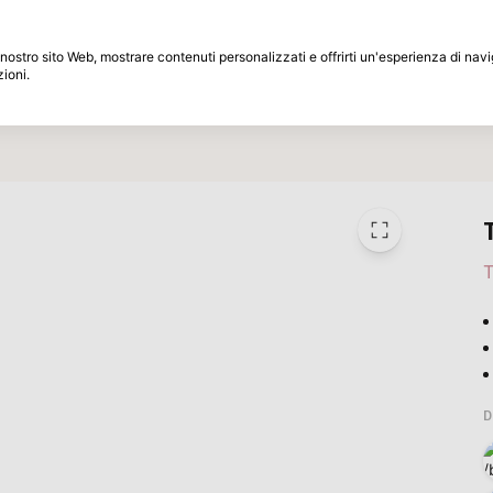
Periodo di restituzione di 30 giorni
 il nostro sito Web, mostrare contenuti personalizzati e offrirti un'esperienza di na
zioni.
Marche
Speciali
Ispirazione
T
D