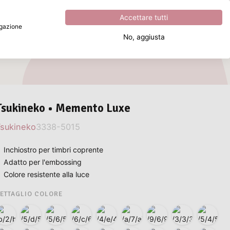
Eccezionale
4.8
su
5
Accettare tutti
vigazione
No, aggiusta
Cosa stai cercando?
Tsukineko • Memento Luxe
sukineko
3338-5015
Inchiostro per timbri coprente
Adatto per l'embossing
Colore resistente alla luce
ETTAGLIO COLORE