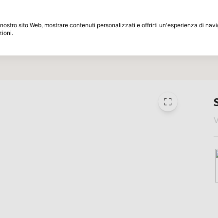
Periodo di restituzione di 30 giorni
 il nostro sito Web, mostrare contenuti personalizzati e offrirti un'esperienza di na
zioni.
Marche
Speciali
Ispirazione