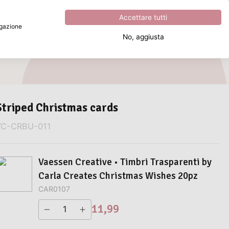
Eccezionale
4.8
su
5
Accettare tutti
vigazione
No, aggiusta
Cosa stai cercando?
Striped Christmas cards
VC-CRBU-011
Vaessen Creative • Timbri Trasparenti by
Carla Creates Christmas Wishes 20pz
CAR0107
11,99