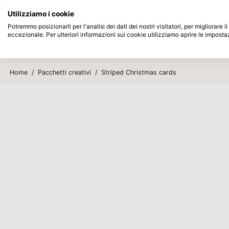
Disponibile da magazzino
Paga dopo
Utilizziamo i cookie
Passa al contenuto principale
Potremmo posizionarli per l'analisi dei dati dei nostri visitatori, per migliorare
eccezionale. Per ulteriori informazioni sui cookie utilizziamo aprire le imposta
Prodotti
Nuovo
In arrivo
Home
/
Pacchetti creativi
/
Striped Christmas cards