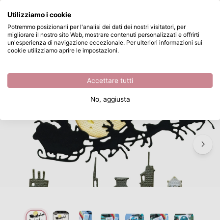
Cosa stai cercando?
Utilizziamo i cookie
Passa al contenuto principale
Potremmo posizionarli per l'analisi dei dati dei nostri visitatori, per
migliorare il nostro sito Web, mostrare contenuti personalizzati e offrirti
Sizzix • Tim Holtz Thinlits Die Set Vault Christmas Magic 12pcs
Disponibile da magazzino
un'esperienza di navigazione eccezionale. Per ulteriori informazioni sui
cookie utilizziamo aprire le impostazioni.
/
Altre Fustelle da Taglio
/
Sizzix • Tim Holtz Thinlits Die Set Vault Christmas Magic 12pcs
Accettare tutti
No, aggiusta