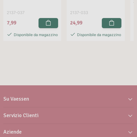
3
2137-037
2137-033
2
7,99
24,99
2
Disponibile da magazzino
Disponibile da magazzino
Su Vaessen
Servizio Clienti
Aziende