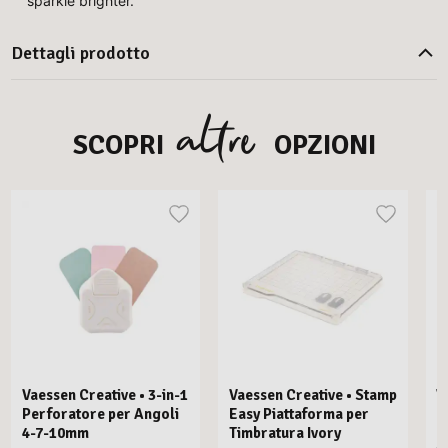
sparkle brighter.
Dettagli prodotto
altre
SCOPRI
OPZIONI
Vaessen Creative • 3-in-1
Vaessen Creative • Stamp
V
Perforatore per Angoli
Easy Piattaforma per
E
4-7-10mm
Timbratura Ivory
C