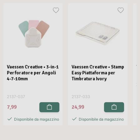
Vaessen Creative • 3-in-1
Vaessen Creative • Stamp
V
Perforatore per Angoli
Easy Piattaforma per
E
4-7-10mm
Timbratura Ivory
C
3
2137-037
2137-033
2
7,99
24,99
2
Disponibile da magazzino
Disponibile da magazzino