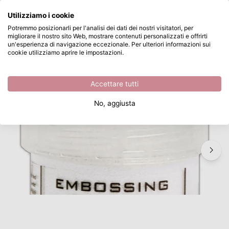
Cosa stai cercando?
Utilizziamo i cookie
Passa al contenuto principale
Potremmo posizionarli per l'analisi dei dati dei nostri visitatori, per
migliorare il nostro sito Web, mostrare contenuti personalizzati e offrirti
Ranger • Embossing Powder White
Disponibile da magazzino
un'esperienza di navigazione eccezionale. Per ulteriori informazioni sui
cookie utilizziamo aprire le impostazioni.
/
Polveri per embossing
/
Ranger • Embossing Powder White
Accettare tutti
No, aggiusta