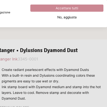
Eccezionale
4.8
su
5
Accettare tutti
vigazione
No, aggiusta
Cosa stai cercando?
Ranger • Dylusions Dyamond Dust
anger Ink
3345-0001
Create radiant pearlescent effects with Dyamond Dusts
With a built-in resin and Dylusions coordinating colors these
pigments are easy to use wet or dry.
Ink stamp board with Dyamond medium and stamp into the hot
layers. Leave to cool. Remove stamp and decorate with
Dyamond Dust.