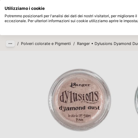
Disponibile da magazzino
Paga dopo
Utilizziamo i cookie
Passa al contenuto principale
Potremmo posizionarli per l'analisi dei dati dei nostri visitatori, per migliorare
eccezionale. Per ulteriori informazioni sui cookie utilizziamo aprire le imposta
Prodotti
Nuovo
In arrivo
/
Polveri colorate e Pigmenti
/
Ranger • Dylusions Dyamond Du