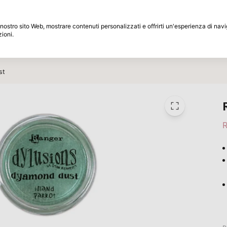
Periodo di restituzione di 30 giorni
 il nostro sito Web, mostrare contenuti personalizzati e offrirti un'esperienza di na
zioni.
Marche
Speciali
Ispirazione
st
R