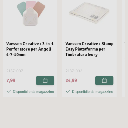
Vaessen Creative • 3-in-1
Vaessen Creative • Stamp
V
Perforatore per Angoli
Easy Piattaforma per
E
4-7-10mm
Timbratura Ivory
C
3
2137-037
2137-033
2
7,99
24,99
2
Disponibile da magazzino
Disponibile da magazzino