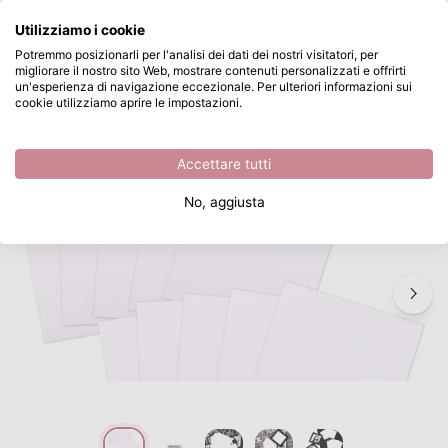
Cosa stai cercando?
Utilizziamo i cookie
Passa al contenuto principale
Potremmo posizionarli per l'analisi dei dati dei nostri visitatori, per
migliorare il nostro sito Web, mostrare contenuti personalizzati e offrirti
Paperfuel • Carta da disegno 6x6cm 250gsm Bianco 15fogli
Disponibile da magazzino
un'esperienza di navigazione eccezionale. Per ulteriori informazioni sui
cookie utilizziamo aprire le impostazioni.
/
Carta
/
Paperfuel • Carta da disegno 6x6cm 250gsm Bianco 15fogli
Accettare tutti
No, aggiusta