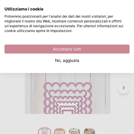
Cosa stai cercando?
Utilizziamo i cookie
Passa al contenuto principale
Potremmo posizionarli per l'analisi dei dati dei nostri visitatori, per
migliorare il nostro sito Web, mostrare contenuti personalizzati e offrirti
Nellie's Choice • Multi Frame Dies Rettangolo con Bordo Dentellato 6pz
Disponibile da magazzino
un'esperienza di navigazione eccezionale. Per ulteriori informazioni sui
cookie utilizziamo aprire le impostazioni.
/
Fustelle cornici
/
Nellie's Choice • Multi Frame Dies Rettangolo con Bordo Dentellato 6pz
Accettare tutti
No, aggiusta