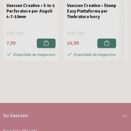
Vaessen Creative • 3-in-1
Vaessen Creative • Stamp
V
Perforatore per Angoli
Easy Piattaforma per
E
4-7-10mm
Timbratura Ivory
C
3
2137-037
2137-033
2
7,99
24,99
2
Disponibile da magazzino
Disponibile da magazzino
Su Vaessen