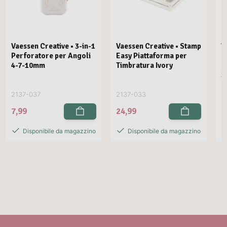
Vaessen Creative • 3-in-1
Vaessen Creative • Stamp
V
Perforatore per Angoli
Easy Piattaforma per
E
4-7-10mm
Timbratura Ivory
C
3
2137-037
2137-033
2
7,99
24,99
2
Disponibile da magazzino
Disponibile da magazzino