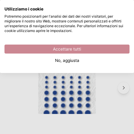
Cosa stai cercando?
Utilizziamo i cookie
Passa al contenuto principale
Potremmo posizionarli per l'analisi dei dati dei nostri visitatori, per
migliorare il nostro sito Web, mostrare contenuti personalizzati e offrirti
Nellie's Choice • Enamel Dots 293C Blue
Disponibile da magazzino
un'esperienza di navigazione eccezionale. Per ulteriori informazioni sui
cookie utilizziamo aprire le impostazioni.
/
Materiali artigianali
/
Nellie's Choice • Enamel Dots 293C Blue
Accettare tutti
No, aggiusta