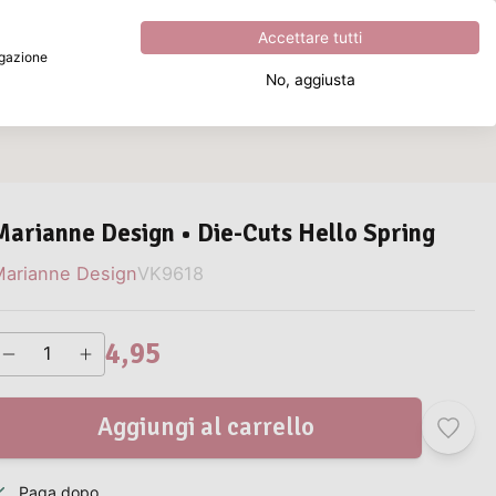
Eccezionale
4.8
su
5
Accettare tutti
vigazione
No, aggiusta
Cosa stai cercando?
Marianne Design • Die-Cuts Hello Spring
arianne Design
VK9618
4,95
Aggiungi al carrello
Paga dopo