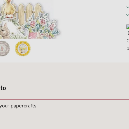
tto
your papercrafts