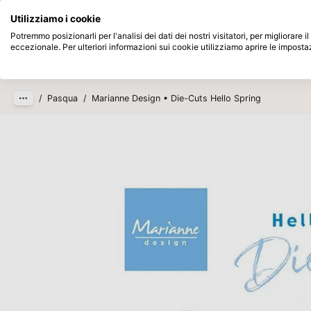
Disponibile da magazzino
Paga dopo
Utilizziamo i cookie
Passa al contenuto principale
Potremmo posizionarli per l'analisi dei dati dei nostri visitatori, per migliorare
eccezionale. Per ulteriori informazioni sui cookie utilizziamo aprire le imposta
Prodotti
Nuovo
In arrivo
/
Pasqua
/
Marianne Design • Die-Cuts Hello Spring