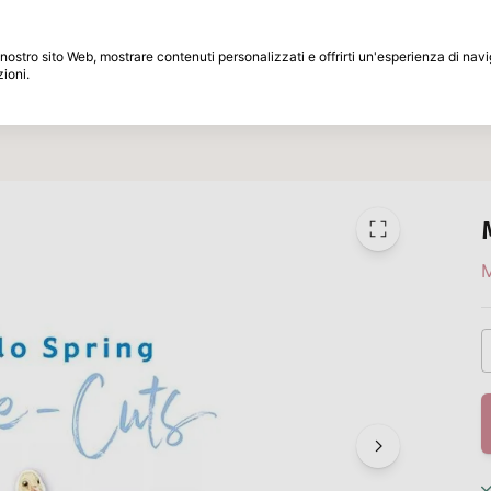
Periodo di restituzione di 30 giorni
 il nostro sito Web, mostrare contenuti personalizzati e offrirti un'esperienza di na
zioni.
Marche
Speciali
Ispirazione
M