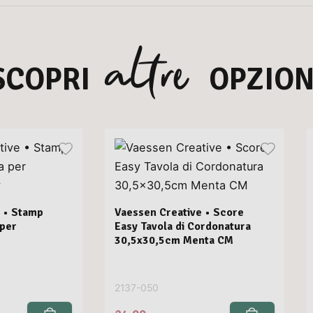
altre
SCOPRI
OPZION
 • Stamp
Vaessen Creative • Score
 per
Easy Tavola di Cordonatura
30,5x30,5cm Menta CM
2137-050