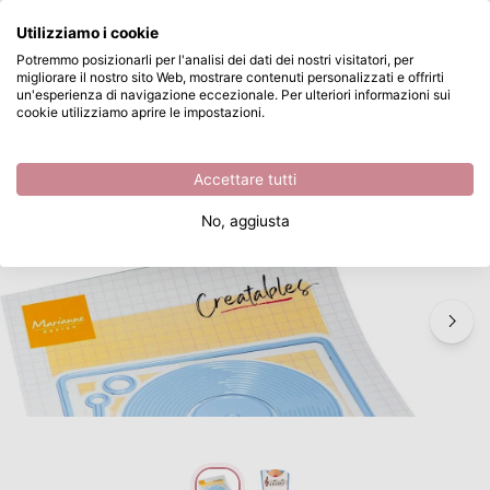
Cosa stai cercando?
Utilizziamo i cookie
Passa al contenuto principale
Potremmo posizionarli per l'analisi dei dati dei nostri visitatori, per
migliorare il nostro sito Web, mostrare contenuti personalizzati e offrirti
Marianne Design • Creatable Record Player
Disponibile da magazzino
un'esperienza di navigazione eccezionale. Per ulteriori informazioni sui
cookie utilizziamo aprire le impostazioni.
/
Altre Fustelle da Taglio
/
Marianne Design • Creatable Record Player
Accettare tutti
No, aggiusta