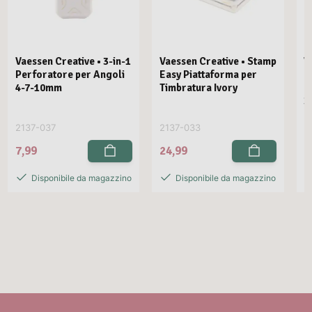
Vaessen Creative • 3-in-1
Vaessen Creative • Stamp
V
Perforatore per Angoli
Easy Piattaforma per
E
4-7-10mm
Timbratura Ivory
C
3
2137-037
2137-033
2
7,99
24,99
2
Disponibile da magazzino
Disponibile da magazzino