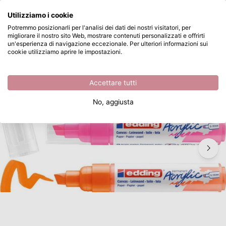
Cosa stai cercando?
Utilizziamo i cookie
Passa al contenuto principale
Potremmo posizionarli per l'analisi dei dati dei nostri visitatori, per
migliorare il nostro sito Web, mostrare contenuti personalizzati e offrirti
Edding 5000 • Acrylic 3D double liner
Disponibile da magazzino
un'esperienza di navigazione eccezionale. Per ulteriori informazioni sui
cookie utilizziamo aprire le impostazioni.
/
Pennarelli acrilici
/
Edding 5000 • Acrylic 3D double liner
Accettare tutti
No, aggiusta