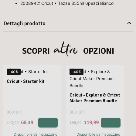
2008942: Cricut • Tazze 355ml 6pezzi Bianco
Dettagli prodotto
altre
SCOPRI
OPZIONI
-40%
-40%
Cricut • Starter kit
Cricut • Explore & Cricut
Maker Premium Bundle
8001841
8001877
68,39
119,99
113,99
199,99
Disponibile da magazzino
Disponibile da magazzino