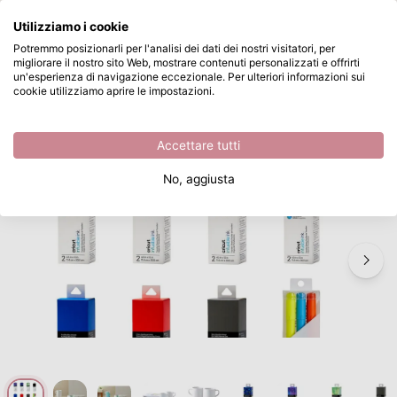
Cosa stai cercando?
Utilizziamo i cookie
Passa al contenuto principale
Potremmo posizionarli per l'analisi dei dati dei nostri visitatori, per
migliorare il nostro sito Web, mostrare contenuti personalizzati e offrirti
Cricut Joy • Mugs & Textil Premium Bundle
Disponibile da magazzino
un'esperienza di navigazione eccezionale. Per ulteriori informazioni sui
cookie utilizziamo aprire le impostazioni.
/
Plotters
/
Cricut Joy • Mugs & Textil Premium Bundle
Accettare tutti
No, aggiusta