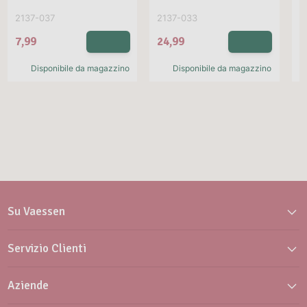
2137-037
2137-033
2
7,99
24,99
2
Disponibile da magazzino
Disponibile da magazzino
Su Vaessen
Servizio Clienti
Aziende