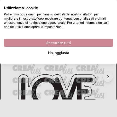
Cosa stai cercando?
Utilizziamo i cookie
Passa al contenuto principale
Potremmo posizionarli per l'analisi dei dati dei nostri visitatori, per
migliorare il nostro sito Web, mostrare contenuti personalizzati e offrirti
Crealies • Texto Positivo Cutting Die Love
Disponibile da magazzino
un'esperienza di navigazione eccezionale. Per ulteriori informazioni sui
cookie utilizziamo aprire le impostazioni.
/
Altre Fustelle da Taglio
/
Crealies • Texto Positivo Cutting Die Love
Accettare tutti
No, aggiusta