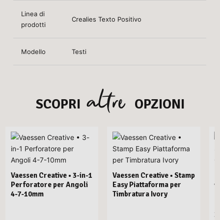
Linea di
Crealies Texto Positivo
prodotti
Modello
Testi
altre
SCOPRI
OPZIONI
Vaessen Creative • 3-in-1
Vaessen Creative • Stamp
Perforatore per Angoli
Easy Piattaforma per
V
4-7-10mm
Timbratura Ivory
E
C
3