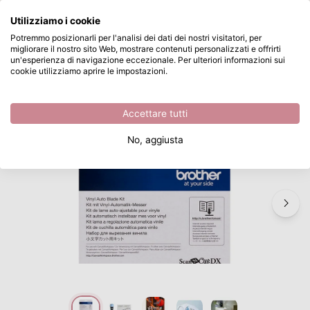
Cosa stai cercando?
Utilizziamo i cookie
Passa al contenuto principale
Potremmo posizionarli per l'analisi dei dati dei nostri visitatori, per
migliorare il nostro sito Web, mostrare contenuti personalizzati e offrirti
Brother • ScanNCut Vinyl Auto Blade Kit
Disponibile da magazzino
un'esperienza di navigazione eccezionale. Per ulteriori informazioni sui
cookie utilizziamo aprire le impostazioni.
/
Lame
/
Brother • ScanNCut Vinyl Auto Blade Kit
Accettare tutti
No, aggiusta