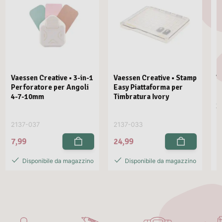
Vaessen Creative • 3-in-1
Vaessen Creative • Stamp
V
Perforatore per Angoli
Easy Piattaforma per
E
4-7-10mm
Timbratura Ivory
C
3
2137-037
2137-033
2
7,99
24,99
2
Disponibile da magazzino
Disponibile da magazzino