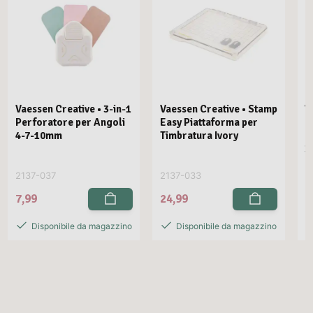
Vaessen Creative • 3-in-1
Vaessen Creative • Stamp
V
Perforatore per Angoli
Easy Piattaforma per
E
4-7-10mm
Timbratura Ivory
C
3
2137-037
2137-033
2
7,99
24,99
2
Disponibile da magazzino
Disponibile da magazzino