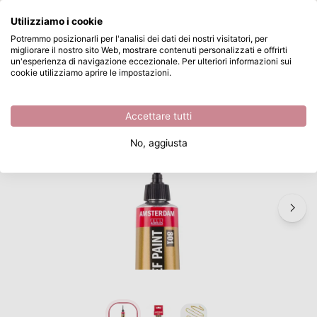
Cosa stai cercando?
Utilizziamo i cookie
Passa al contenuto principale
Potremmo posizionarli per l'analisi dei dati dei nostri visitatori, per
migliorare il nostro sito Web, mostrare contenuti personalizzati e offrirti
Amsterdam • Contourverf Tube 20ml Goud 801
Disponibile da magazzino
un'esperienza di navigazione eccezionale. Per ulteriori informazioni sui
cookie utilizziamo aprire le impostazioni.
/
Vernice acrilica
/
Amsterdam • Contourverf Tube 20ml Goud 801
Accettare tutti
No, aggiusta