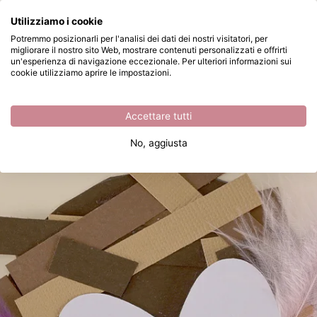
Cosa stai cercando?
Utilizziamo i cookie
Passa al contenuto principale
Potremmo posizionarli per l'analisi dei dati dei nostri visitatori, per
migliorare il nostro sito Web, mostrare contenuti personalizzati e offrirti
Creare un dolce nido di uccellini di carta
Disponibile da magazzino
un'esperienza di navigazione eccezionale. Per ulteriori informazioni sui
cookie utilizziamo aprire le impostazioni.
Accettare tutti
No, aggiusta