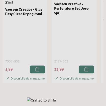
Vaessen Creative •
Perforatore Set Uovo
Vaessen Creative • Glue
F
5pz
Easy Clear Drying 25ml
2
1
7005-032
2137-502
2
1,99
33,99
3
Disponibile da magazzino
Disponibile da magazzino