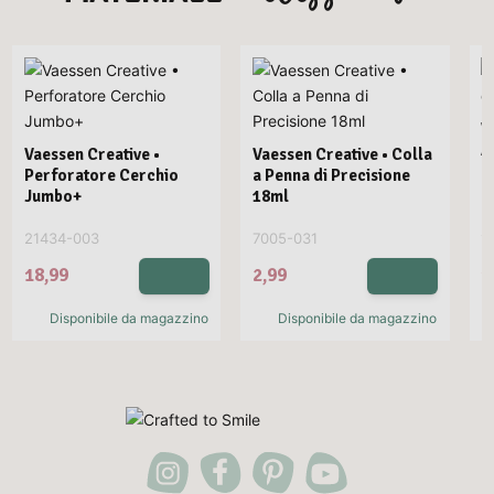
V
A
Vaessen Creative •
Vaessen Creative • Colla
Perforatore Cerchio
a Penna di Precisione
Jumbo+
18ml
21434-003
7005-031
1
18,99
2,99
1
Disponibile da magazzino
Disponibile da magazzino