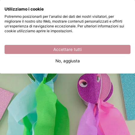
Cosa stai cercando?
Utilizziamo i cookie
Passa al contenuto principale
Potremmo posizionarli per l'analisi dei dati dei nostri visitatori, per
migliorare il nostro sito Web, mostrare contenuti personalizzati e offrirti
Crea una medusa con il kit creativo
Disponibile da magazzino
un'esperienza di navigazione eccezionale. Per ulteriori informazioni sui
cookie utilizziamo aprire le impostazioni.
Accettare tutti
No, aggiusta