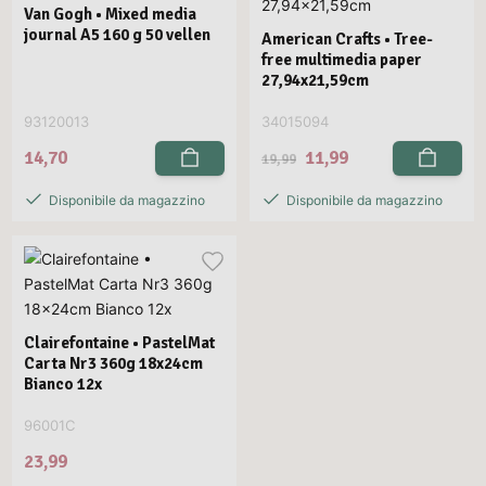
Van Gogh • Mixed media
journal A5 160 g 50 vellen
American Crafts • Tree-
free multimedia paper
27,94x21,59cm
93120013
34015094
14,70
11,99
19,99
Disponibile da magazzino
Disponibile da magazzino
Clairefontaine • PastelMat
Carta Nr3 360g 18x24cm
Bianco 12x
96001C
23,99