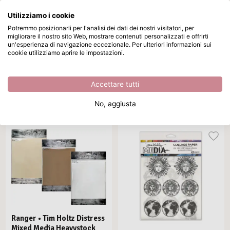
Utilizziamo i cookie
Passa al contenuto principale
Potremmo posizionarli per l'analisi dei dati dei nostri visitatori, per
migliorare il nostro sito Web, mostrare contenuti personalizzati e offrirti
Carta per tecniche miste
Disponibile da magazzino
un'esperienza di navigazione eccezionale. Per ulteriori informazioni sui
cookie utilizziamo aprire le impostazioni.
Home
/
Carta e Cartone
/
Carta per tecniche miste
Carta per tecniche miste
Accettare tutti
Marca
Formato
Progetto DIY
Colore
Or
No, aggiusta
11 prodotti
Ranger • Tim Holtz Distress
Mixed Media Heavystock