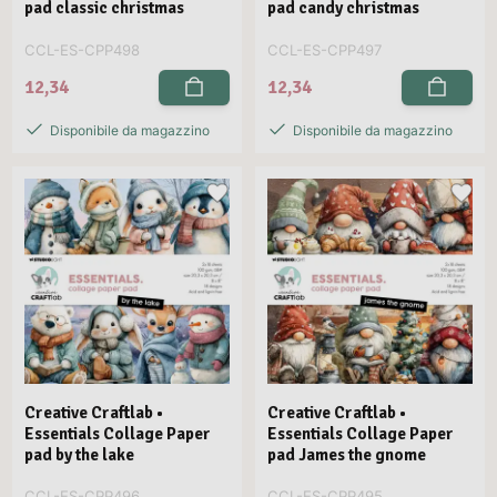
pad classic christmas
pad candy christmas
CCL-ES-CPP498
CCL-ES-CPP497
12,34
12,34
Disponibile da magazzino
Disponibile da magazzino
Creative Craftlab •
Creative Craftlab •
Essentials Collage Paper
Essentials Collage Paper
pad by the lake
pad James the gnome
CCL-ES-CPP496
CCL-ES-CPP495